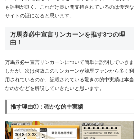
も評判が良く、これだけ長い間支持されているのは優秀な
サイトの証になると思います。
万馬券必中宣言リンカーンを推す3つの理
由！
万馬券必中宣言リンカーンについて簡単に説明していきま
したが、次は何故このリンカーンが競馬ファンから多く利
用されているのか、記載されている驚きの的中実績は本当
なのかなどを解説していきたいと思います。
推す理由①：確かな的中実績