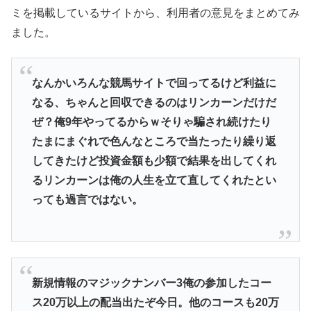
ミを掲載しているサイトから、利用者の意見をまとめてみ
ました。
なんかいろんな競馬サイトで回ってるけど利益に
なる、ちゃんと回収できるのはリンカーンだけだ
ぜ？俺9年やってるからｗそりゃ騙され続けたり
たまにまぐれで色んなところで当たったり繰り返
してきたけど投資金額も少額で結果を出してくれ
るリンカーンは俺の人生を立て直してくれたとい
っても過言ではない。
新規情報のマジックナンバー3俺の参加したコー
ス20万以上の配当出たぞ今日。他のコースも20万