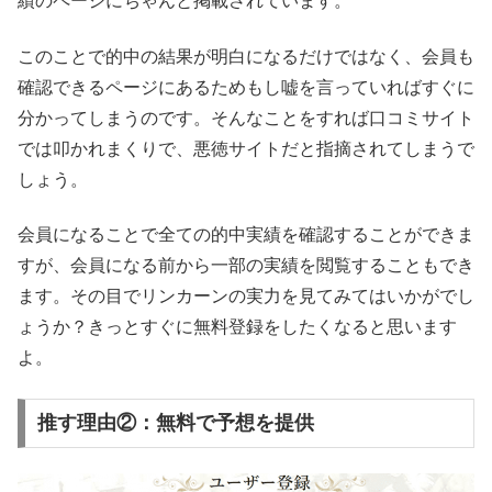
績のページにちゃんと掲載されています。
このことで的中の結果が明白になるだけではなく、会員も
確認できるページにあるためもし嘘を言っていればすぐに
分かってしまうのです。そんなことをすれば口コミサイト
では叩かれまくりで、悪徳サイトだと指摘されてしまうで
しょう。
会員になることで全ての的中実績を確認することができま
すが、会員になる前から一部の実績を閲覧することもでき
ます。その目でリンカーンの実力を見てみてはいかがでし
ょうか？きっとすぐに無料登録をしたくなると思います
よ。
推す理由②：無料で予想を提供