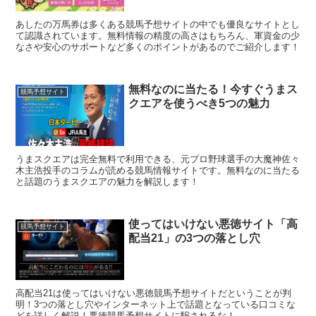
あしたの万馬券は多くある競馬予想サイトの中でも優良なサイトとし
て認識されています。無料情報の精度の高さはもちろん、軍資金の少
なさや安心のサポートなど多くのポイントがあるのでご紹介します！
無料なのに当たる！今すぐうまス
競馬予想サイト
クエアを使うべき5つの魅力
うまスクエアは完全無料で利用できる、元プロ野球選手の大魔神佐々
木主浩投手のコラムが読める競馬情報サイトです。無料なのに当たる
と話題のうまスクエアの魅力を解説します！
使ってはいけない悪徳サイト「高
競馬予想サイト
配当21」の3つの落とし穴
高配当21は使ってはいけない悪徳競馬予想サイトだということが判
明！3つの落とし穴やインターネット上で話題となっている口コミな
どを詳しく解説！悪徳競馬予想サイトに騙されるな！