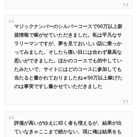
マジックナンバーのシルバーコースで50万以上新
規情報で稼がせていただきました。私は平凡なサ
ラリーマンですが、夢を見ておいしい話に乗っか
ってみました。そしたら痛い目には合わず最高な
思いができました。ほかのコースでも的中してい
たみたいで、サイトにはどのコースに参加しても
当たると書かれておりましたねｗ50万以上稼げた
のは事実ですし書かせていただきました
評価が高いがゆえに叩く者も増えるが、結果が出
ていなきゃここまで続かない、現に俺は結果をも