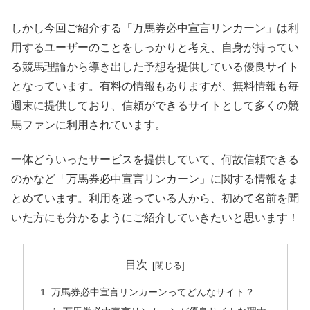
しかし今回ご紹介する「万馬券必中宣言リンカーン」は利
用するユーザーのことをしっかりと考え、自身が持ってい
る競馬理論から導き出した予想を提供している優良サイト
となっています。有料の情報もありますが、無料情報も毎
週末に提供しており、信頼ができるサイトとして多くの競
馬ファンに利用されています。
一体どういったサービスを提供していて、何故信頼できる
のかなど「万馬券必中宣言リンカーン」に関する情報をま
とめています。利用を迷っている人から、初めて名前を聞
いた方にも分かるようにご紹介していきたいと思います！
目次
万馬券必中宣言リンカーンってどんなサイト？