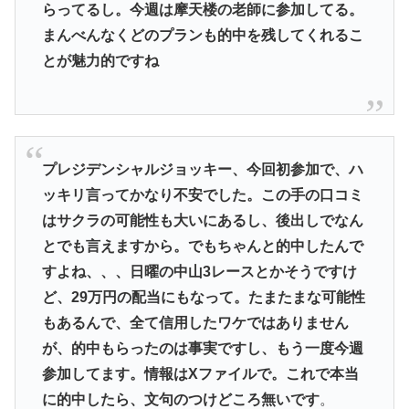
らってるし。今週は摩天楼の老師に参加してる。
まんべんなくどのプランも的中を残してくれるこ
とが魅力的ですね
プレジデンシャルジョッキー、今回初参加で、ハ
ッキリ言ってかなり不安でした。この手の口コミ
はサクラの可能性も大いにあるし、後出しでなん
とでも言えますから。でもちゃんと的中したんで
すよね、、、日曜の中山3レースとかそうですけ
ど、29万円の配当にもなって。たまたまな可能性
もあるんで、全て信用したワケではありません
が、的中もらったのは事実ですし、もう一度今週
参加してます。情報はXファイルで。これで本当
に的中したら、文句のつけどころ無いです
。