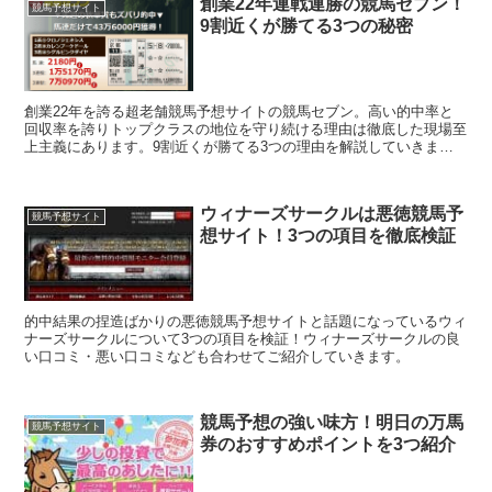
創業22年連戦連勝の競馬セブン！
競馬予想サイト
9割近くが勝てる3つの秘密
創業22年を誇る超老舗競馬予想サイトの競馬セブン。高い的中率と
回収率を誇りトップクラスの地位を守り続ける理由は徹底した現場至
上主義にあります。9割近くが勝てる3つの理由を解説していきま
す。
ウィナーズサークルは悪徳競馬予
競馬予想サイト
想サイト！3つの項目を徹底検証
的中結果の捏造ばかりの悪徳競馬予想サイトと話題になっているウィ
ナーズサークルについて3つの項目を検証！ウィナーズサークルの良
い口コミ・悪い口コミなども合わせてご紹介していきます。
競馬予想の強い味方！明日の万馬
競馬予想サイト
券のおすすめポイントを3つ紹介