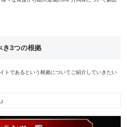
べき3つの根拠
想サイトであるという根拠についてご紹介していきたい
」