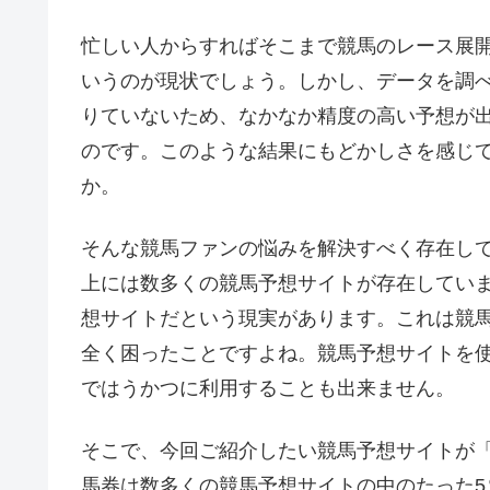
忙しい人からすればそこまで競馬のレース展
いうのが現状でしょう。しかし、データを調
りていないため、なかなか精度の高い予想が
のです。このような結果にもどかしさを感じ
か。
そんな競馬ファンの悩みを解決すべく存在し
上には数多くの競馬予想サイトが存在していま
想サイトだという現実があります。これは競
全く困ったことですよね。競馬予想サイトを
ではうかつに利用することも出来ません。
そこで、今回ご紹介したい競馬予想サイトが「細
馬券は数多くの競馬予想サイトの中のたった