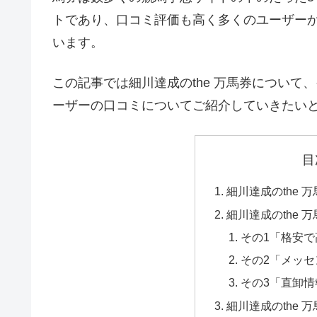
トであり、口コミ評価も高く多くのユーザー
います。
この記事では細川達成のthe 万馬券について
ーザーの口コミについてご紹介していきたい
目
細川達成のthe 
細川達成のthe 
その1「格安
その2「メッ
その3「直卸
細川達成のthe 