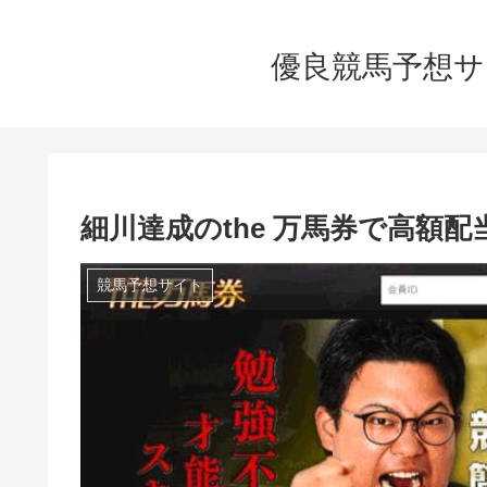
優良競馬予想サ
細川達成のthe 万馬券で高額
競馬予想サイト