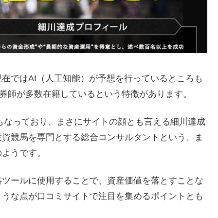
在ではAI（人工知能）が予想を行っているところも
の馬券師が多数在籍しているという特徴があります。
にもなっており、まさにサイトの顔とも言える細川達成
投資競馬を専門とする総合コンサルタントという、ま
のようです。
絡ツールに使用することで、資産価値を落とすことな
ような点が口コミサイトで注目を集めるポイントとも