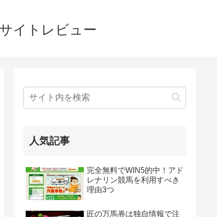
各サイトレビュー
人気記事
完全無料でWIN5的中！アド
レナリン競馬を利用すべき
理由3つ
匠の万馬券は独自情報で注