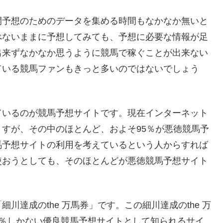
開予想のためのデータを集める時間もなかなか無いと
べないままに予想してみても、予想に必要な情報が足
出来ずなかなか思うように競馬で稼ぐことが出来ない
ている競馬ファンもきっと多いのではないでしょう
ているのが競馬予想サイトです。現在インターネット
すが、その中のほとんど、およそ95％が悪徳競馬予
馬予想サイトの利用を考えているという人からすれば
使おうとしても、そのほとんどが悪徳競馬予想サイト
川達成のthe 万馬券」です。この細川達成のthe 万
5％しかない優良競馬予想サイトとして知られるサイ